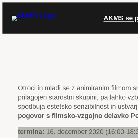
Preskoči
na
AKMS se p
vsebino
Otroci in mladi se z animiranim filmom sr
prilagojen starostni skupini, pa lahko vz
spodbuja estetsko senzibilnost in ustvar
pogovor s filmsko-vzgojno delavko Pe
termina:
16. december 2020 (16:00-18:3