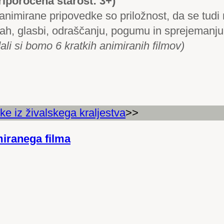
riporočena starost: 3+)
animirane pripovedke so priložnost, da se tudi
ah, glasbi, odraščanju, pogumu in sprejemanju 
ali si bomo 6 kratkih animiranih filmov)
e iz živalskega kraljestva
>>
iranega filma