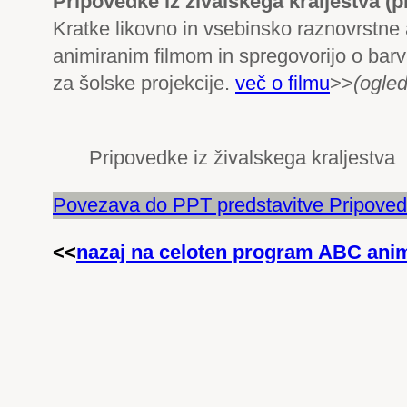
Pripovedke iz živalskega kraljestva
(p
Kratke likovno in vsebinsko raznovrstne 
animiranim filmom in spregovorijo o barv
za šolske projekcije.
več o filmu
>>
(ogled
Pripovedke iz živalskega kraljestva
Povezava do PPT predstavitve Pripovedk
<<
nazaj na celoten program ABC anim