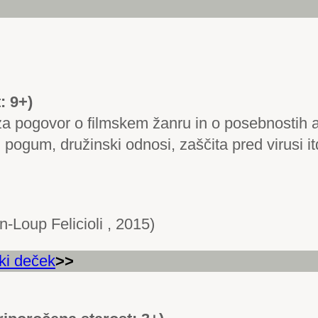
: 9+)
za pogovor o filmskem žanru in o posebnostih an
, pogum, družinski odnosi, zaščita pred virusi it
-Loup Felicioli , 2015)
ki deček
>>