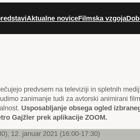
redstavi
Aktualne novice
Filmska vzgoja
Dob
ečujejo predvsem na televiziji in spletnih medij
budimo zanimanje tudi za avtorski animirani fil
jalnost.
Usposabljanje obsega ogled izbraneg
tro Gajžler prek aplikacije ZOOM.
0); 12. januar 2021 (16:00-17:30)