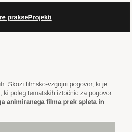
re prakse
Projekti
ih. Skozi filmsko-vzgojni pogovor, ki je
m, ki poleg tematskih iztočnic za pogovor
a animiranega filma prek spleta in