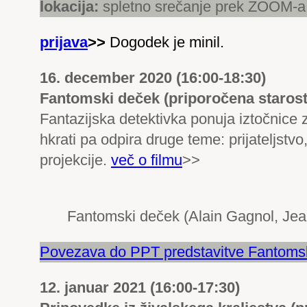
lokacija:
spletno srečanje prek ZOOM-a
prijava
>>
Dogodek je minil.
16. december 2020 (16:00-18:30)
Fantomski deček (priporočena starost
Fantazijska detektivka ponuja iztočnice 
hkrati pa odpira druge teme: prijateljstvo
projekcije.
več o filmu
>>
Fantomski deček (Alain Gagnol, Jean
Povezava do PPT predstavitve Fantoms
12. januar 2021 (16:00-17:30)