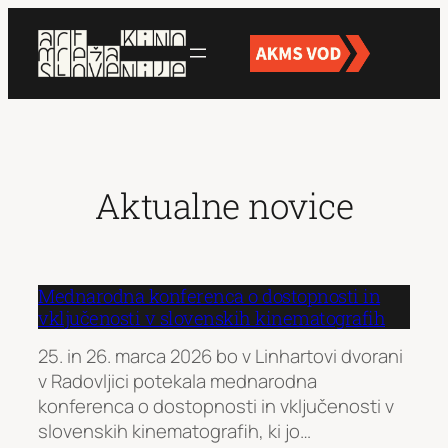
Preskoči
na
vsebino
Aktualne novice
Mednarodna konferenca o dostopnosti in
vključenosti v slovenskih kinematografih
25. in 26. marca 2026 bo v Linhartovi dvorani
v Radovljici potekala mednarodna
konferenca o dostopnosti in vključenosti v
slovenskih kinematografih, ki jo…