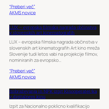
“Preberi več”
AKMS novice
LUX – evropska filmska nagrada občinstva
v slovenskih art kinematografih
LUX – evropska filmska nagrada občinstva v
slovenskih art kinematografih Art kino mreža
Slovenije tudi letos vabi na projekcije filmov,
nominiranih za evropsko…
“Preberi več”
AKMS novice
Izobraževanja in NPK izpit Kinooperater/ka
v digitalnem kinu
Izpit za Nacionalno poklicno kvalifikacijo