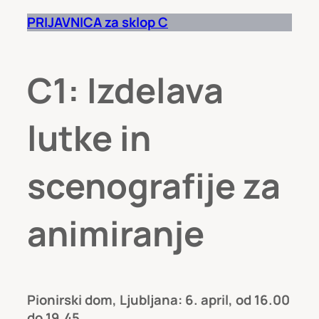
PRIJAVNICA za sklop C
C1: Izdelava
lutke in
scenografije za
animiranje
Pionirski dom, Ljubljana: 6. april, od 16.00
do 19.45