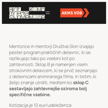
Preskoči
na
vsebino
Mentorice in mentorji Društva Slon izvajajo
pester program praktičnih delavnic, ki se
razlikujejo tako po vsebini kot po
zahtevnosti. Sklop B je namenjen vsem
strokovnim delavcem, ki se prvič seznanjajo
z delavnicami animiranega filma, in tistim, ki
želijo znanje utrditi, medtem ko
sklop C
sestavljajo zahtevnejše oziroma bolj
specifične vsebine.
Kotizacija je 10 eur/udeleženca