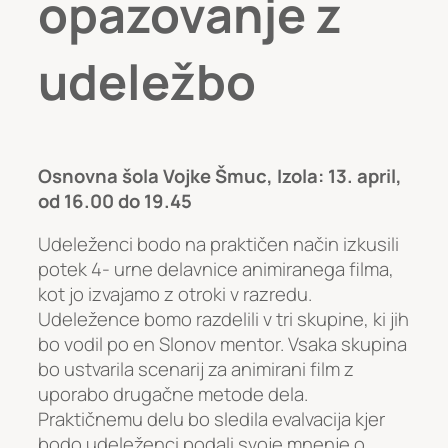
opazovanje z
udeležbo
Osnovna šola Vojke Šmuc, Izola: 13. april,
od 16.00 do 19.45
Udeleženci bodo na praktičen način izkusili
potek 4- urne delavnice animiranega filma,
kot jo izvajamo z otroki v razredu.
Udeležence bomo razdelili v tri skupine, ki jih
bo vodil po en Slonov mentor. Vsaka skupina
bo ustvarila scenarij za animirani film z
uporabo drugačne metode dela.
Praktičnemu delu bo sledila evalvacija kjer
bodo udeleženci podali svoje mnenje o