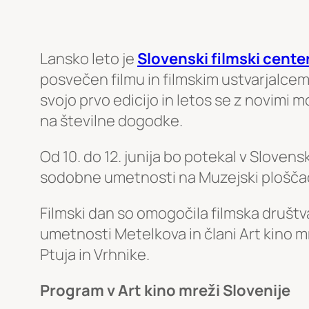
Lansko leto je
Slovenski filmski cente
posvečen filmu in filmskim ustvarjalcem,
svojo prvo edicijo in letos se z novimi m
na številne dogodke.
Od 10. do 12. junija bo potekal v Slovens
sodobne umetnosti na Muzejski ploščad
Filmski dan so omogočila filmska društv
umetnosti Metelkova in člani Art kino mr
Ptuja in Vrhnike.
Program v Art kino mreži Slovenije