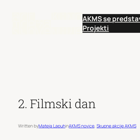
Preskoči
na
AKMS se predsta
vsebino
Projekti
2. Filmski dan
Written by
Mateja Lapuh
in
AKMS novice
, 
Skupne akcije AKMS